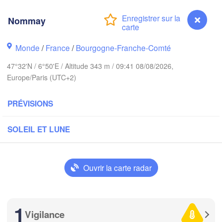
Hamburg
Groningen
Bremen
Nommay
Amsterdam
Hannover
Monde
/
France
/
Bourgogne-Franche-Comté
PAYS-BAS
47°32'N / 6°50'E / Altitude 343 m / 09:41 08/08/2026,
Europe/Paris (UTC+2)
ALLEMAGNE
Kassel
Bruxelles 

Köln
- Brussel
PRÉVISIONS
BELGIQUE
Frankfurt am Main
SOLEIL ET LUNE
Nürnberg
Reims
Ouvrir la carte radar
Paris
Stuttgart
Münc
éans
1
Vigilance
Nommay
Zürich