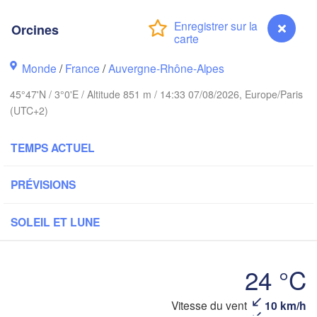
London
Orcines
Bruxelles 

Köln
- Brussel
Monde
/
France
/
Auvergne-Rhône-Alpes
BELGIQUE
45°47'N / 3°0'E / Altitude 851 m / 14:33 07/08/2026, Europe/Paris
Fra
(UTC+2)
Rouen
Reims
TEMPS ACTUEL
Paris
PRÉVISIONS
Orléans
SOLEIL ET LUNE
Dijon
Nantes
S
24 °C
FRANCE
Genève
Orcines
Vitesse du vent
10 km/h
Limoges
Lyon