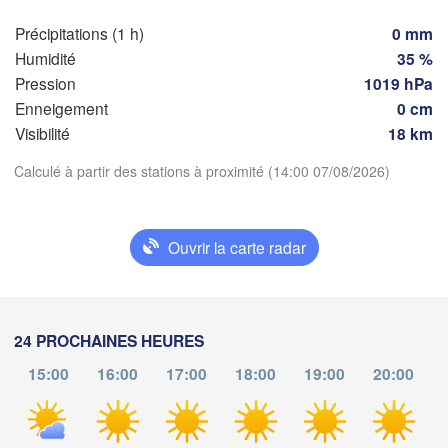
Précipitations (1 h)
0 mm
Tori
Bordeaux
Humidité
35 %
Pression
1019 hPa
Enneigement
0 cm
Nice
Toulouse
Montpellier
Visibilité
18 km
Marseille
Télécharger l'application
Calculé à partir des stations à proximité (14:00 07/08/2026)
Perpignan
Températures
Ouvrir la carte radar
Zaragoza
Lleida
Barcelona
2 m au-dessus du sol
ma
me
je
ve
sa
di
lu
24 PROCHAINES HEURES
04 aoû
05 aoû
06 aoû
07 aoû
08 aoû
09 aoû
10 aoû
Palma
15:00
16:00
17:00
18:00
19:00
20:00
València
acete
10
11
12
13
14
15
16
:00
:00
:00
:00
:00
:00
:00
Alacant / 

Alicante