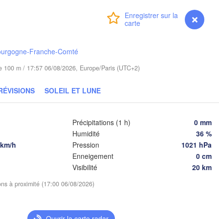
Калининград

(Kaliningrad)
Connexion
Premium
myVentusky
Prévisions
Gdańsk
Koszalin
Г
Olsztyn
(
ourgogne-Franche-Comté
Szczecin
ude 100 m / 17:57 06/08/2026, Europe/Paris (UTC+2)
Bydgoszcz
RÉVISIONS
SOLEIL ET LUNE
n
Poznań
Бр
Warszawa
(B
Zielona Góra
Łódź
POLOGNE
Précipitations (1 h)
0 mm
Humidité
36 %
Lublin
Wrocław
 km/h
Pression
1021 hPa
sden
Enneigement
0 cm
Visibilité
20 km
Praha
Kraków
Rzeszów
ions à proximité (17:00 06/08/2026)
TCHÉQUIE
Brno
Ouvrir la carte radar