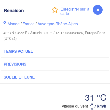
PAYS-BAS
Renaison
London
Bruxelles 

Monde
/
France
/
Auvergne-Rhône-Alpes
Köln
- Brussel
BELGIQUE
46°3'N / 3°55'E / Altitude 391 m / 15:17 08/08/2026, Europe/Paris
Frankfurt
(UTC+2)
Rouen
TEMPS ACTUEL
Reims
Paris
St
PRÉVISIONS
Orléans
SOLEIL ET LUNE
Züric
Dijon
31 °C
SUISSE
FRANCE
Genève
Renaison
Vitesse du vent
7 km/h
Limoges