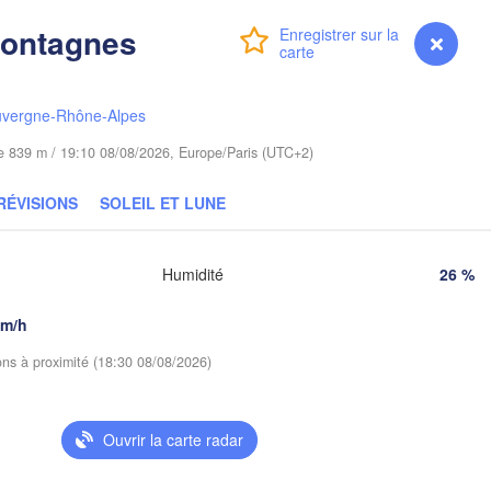
Poznań
Warszawa
ontagnes
Connexion
Premium
myVentusky
Prévisions
Zielona Góra
Łódź
POLOGNE
Lubli
Wrocław
uvergne-Rhône-Alpes
Dresden
ude 839 m / 19:10 08/08/2026, Europe/Paris (UTC+2)
Praha
Kraków
Rzeszów
RÉVISIONS
SOLEIL ET LUNE
TCHÉQUIE
Brno
Humidité
26 %
Košice
SLOVAQUIE
km/h
Linz
Wien
ions à proximité (18:30 08/08/2026)
burg
Debrecen
Budapest
AUTRICHE
Graz
HONGRIE
Ouvrir la carte radar
Szeged
Pécs