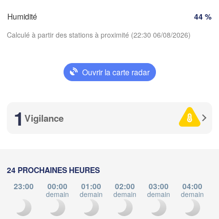
Clermont-Ferrand
Lyon
M
Humidité
44 %
Torino
rdeaux
Calculé à partir des stations à proximité (22:30 06/08/2026)
Gen
Nice
Toulouse
Montpellier
Ouvrir la carte radar
Marseille
Télécharger l'application
Perpignan
1
Températures
Vigilance
goza
Lleida
Barcelona
2 m au-dessus du sol
Sassar
lu
ma
me
je
ve
sa
di
24 PROCHAINES HEURES
03 aoû
04 aoû
05 aoû
06 aoû
07 aoû
08 aoû
09 aoû
23:00
00:00
01:00
02:00
03:00
04:00
Palma
València
demain
demain
demain
demain
demain
d
Castedd
18
19
20
21
22
23
00
:00
:00
:00
:00
:00
:00
:00
acant / 
