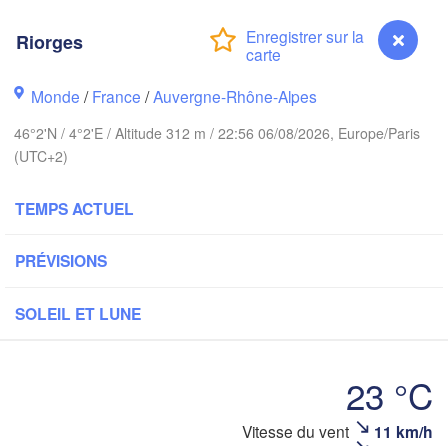
PAYS-BAS
Riorges
London
Bruxelles 

Monde
/
France
/
Auvergne-Rhône-Alpes
Köln
- Brussel
BELGIQUE
46°2'N / 4°2'E / Altitude 312 m / 22:56 06/08/2026, Europe/Paris
Frankfurt 
(UTC+2)
Rouen
TEMPS ACTUEL
Reims
Paris
St
PRÉVISIONS
Orléans
SOLEIL ET LUNE
Züric
Dijon
23 °C
SUISSE
FRANCE
Genève
Vitesse du vent
11 km/h
Riorges
Limoges