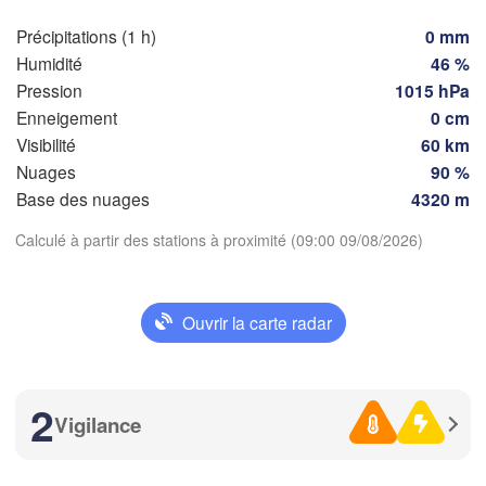
Torino
Précipitations (1 h)
0 mm
Humidité
46 %
Genova
Pression
1015 hPa
Enneigement
0 cm
Nice
Toulouse
Montpellier
Visibilité
60 km
Marseille
Nuages
90 %
Télécharger l'application
Perpignan
Base des nuages
4320 m
Calculé à partir des stations à proximité (09:00 09/08/2026)
Températures
leida
Barcelona
2 m au-dessus du sol
Sassari
Ouvrir la carte radar
je
ve
sa
di
lu
ma
me
Palma
06 aoû
07 aoû
08 aoû
09 aoû
10 aoû
11 aoû
12 aoû
2
Casteddu/Cagliar
Vigilance
04
05
06
07
08
09
10
:00
:00
:00
:00
:00
:00
:00