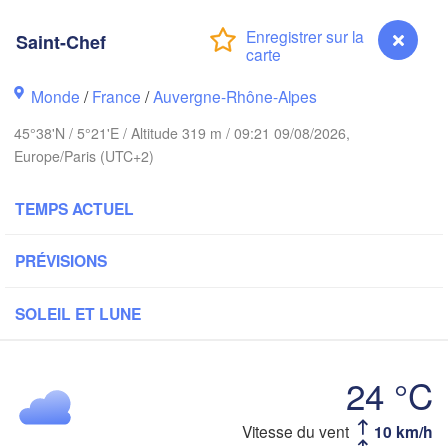
ALLE
Saint-Chef
Kassel
Bruxelles 

Köln
- Brussel
Monde
/
France
/
Auvergne-Rhône-Alpes
BELGIQUE
Frankfurt am Main
45°38'N / 5°21'E / Altitude 319 m / 09:21 09/08/2026,
Europe/Paris (UTC+2)
Rouen
Reims
TEMPS ACTUEL
Paris
Stuttgart
PRÉVISIONS
Orléans
SOLEIL ET LUNE
Zürich
Dijon
SUISSE
FRANCE
A
24 °C
Genève
Limoges
Clermont-Ferrand
Vitesse du vent
10 km/h
Saint-Chef
Milano