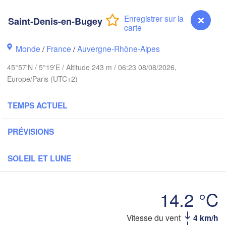
PAYS-BAS
Saint-Denis-en-Bugey
ALLE
Kassel
Bruxelles 

Köln
Monde
/
France
/
Auvergne-Rhône-Alpes
- Brussel
BELGIQUE
45°57'N / 5°19'E / Altitude 243 m / 06:23 08/08/2026,
Frankfurt am Main
Europe/Paris (UTC+2)
Rouen
TEMPS ACTUEL
Reims
Paris
Stuttgart
PRÉVISIONS
Orléans
SOLEIL ET LUNE
Zürich
Dijon
SUISSE
14.2 °C
FRANCE
Genève
Vitesse du vent
4 km/h
Saint-Denis-en-Bugey
Limoges
Clermont-Ferrand