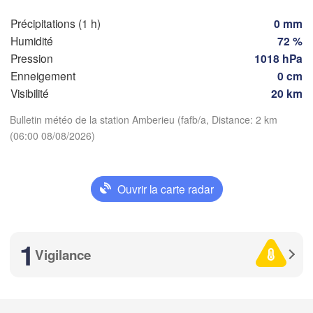
Milano
Précipitations (1 h)
0 mm
Torino
Humidité
72 %
Pression
1018 hPa
Genova
Enneigement
0 cm
Nice
Visibilité
20 km
Toulouse
Montpellier
Marseille
Télécharger l'application
Bulletin météo de la station Amberieu (fafb/a, Distance: 2 km
Perpignan
(06:00 08/08/2026)
Températures
leida
Ouvrir la carte radar
Barcelona
2 m au-dessus du sol
Sassari
me
je
ve
sa
di
lu
ma
1
Vigilance
05 aoû
06 aoû
07 aoû
08 aoû
09 aoû
10 aoû
11 aoû
Palma
Casteddu/Cagliar
01
02
03
04
05
06
07
:00
:00
:00
:00
:00
:00
:00