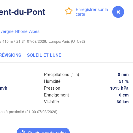
Poznań
Пі
Брэст

Warszawa
ent-du-Pont
(P
(Brest)
Connexion
Premium
myVentusky
Prévisions
ra
Łódź
POLOGNE
Lublin
uvergne-Rhône-Alpes
Wrocław
Р
ude 415 m / 21:31 07/08/2026, Europe/Paris (UTC+2)
(
Львів

Kraków
Rzeszów
RÉVISIONS
SOLEIL ET LUNE
(Lviv)
Brno
Івано-Франківськ

Précipitations (1 h)
0 mm
(Ivano-Frankivsk)
Humidité
51 %
Košice
Черні
SLOVAQUIE
km/h
Pression
1015 hPa
(Chern
Wien
Enneigement
0 cm
Visibilité
60 km
Debrecen
Budapest
ions à proximité (21:00 07/08/2026)
HONGRIE
Cluj-Napoca
Szeged
Ouvrir la carte radar