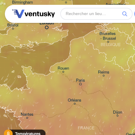
Birmingham
Amsterdam
PAYS-BAS
London
Bristol
Bruxelles 

- Brussel
BELGIQUE
Rouen
Reims
Paris
Orléans
Dijon
Nantes
FRANCE
Températures
Genè