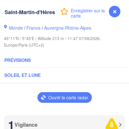
ALLEMA
Kassel
Bruxelles 

Saint-Martin-d'Hères
Köln
- Brussel
BELGIQUE
Monde
/
France
/
Auvergne-Rhône-Alpes
Frankfurt am Main
45°11'N / 5°45'E / Altitude 213 m / 11:47 07/08/2026,
N
ouen
Europe/Paris (UTC+2)
Reims
Paris
Stuttgart
PRÉVISIONS
Orléans
SOLEIL ET LUNE
Zürich
Dijon
SUISSE
Ouvrir la carte radar
FRANCE
Genève
imoges
Clermont-Ferrand
Lyon
Milano
1
V
Vigilance
Saint-Martin-d'Hères
Torino