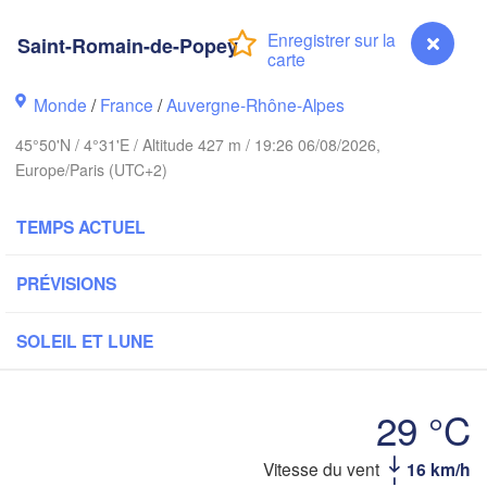
PAYS-BAS
Saint-Romain-de-Popey
ondon
Ka
Bruxelles 

Köln
- Brussel
Monde
/
France
/
Auvergne-Rhône-Alpes
BELGIQUE
45°50'N / 4°31'E / Altitude 427 m / 19:26 06/08/2026,
Frankfurt am 
Europe/Paris (UTC+2)
Rouen
Reims
TEMPS ACTUEL
Paris
Stuttg
PRÉVISIONS
Orléans
SOLEIL ET LUNE
Zürich
Dijon
SUISSE
29 °C
FRANCE
Genève
Saint-Romain-de-Popey
Vitesse du vent
16 km/h
Limoges
Clermont-Ferrand