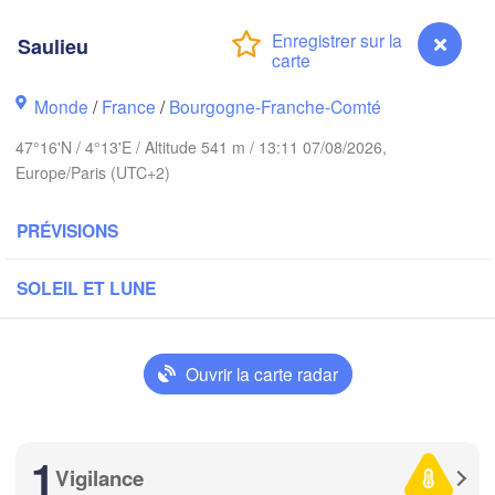
Groningen
Brem
Saulieu
Norwich
Amsterdam
Monde
/
France
/
Bourgogne-Franche-Comté
PAYS-BAS
47°16'N / 4°13'E / Altitude 541 m / 13:11 07/08/2026,
London
Europe/Paris (UTC+2)
Bruxelles 

Köln
- Brussel
PRÉVISIONS
BELGIQUE
Frankfurt a
SOLEIL ET LUNE
Rouen
Reims
Paris
Stut
Ouvrir la carte radar
Orléans
1
Zürich
Vigilance
Saulieu