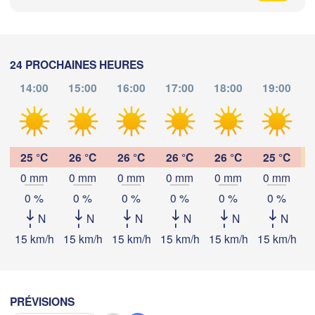
SUISSE
FRANCE
Genève
Limoges
Clermont-Ferrand
Lyon
24 PROCHAINES HEURES
Mi
14:00
15:00
16:00
17:00
18:00
19:00
Torino
deaux
Télécharger l'application
Geno
Nice
25 °C
26 °C
26 °C
26 °C
26 °C
25 °C
Températures
Toulouse
Montpellier
Marseille
0 mm
0 mm
0 mm
0 mm
0 mm
0 mm
0 %
0 %
0 %
0 %
0 %
0 %
Perpignan
2 m au-dessus du sol
N
N
N
N
N
N
ma
me
je
ve
sa
di
lu
15 km/h
15 km/h
15 km/h
15 km/h
15 km/h
15 km/h
1
oza
Lleida
Barcelona
04 aoû
05 aoû
06 aoû
07 aoû
08 aoû
09 aoû
10 aoû
Sassari
08
09
10
11
12
13
14
:00
:00
:00
:00
:00
:00
:00
PRÉVISIONS