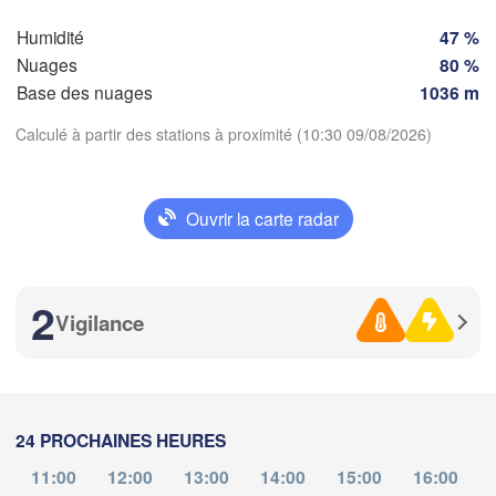
A
Torino
Humidité
47 %
Nuages
80 %
Genova
Base des nuages
1036 m
Nice
Toulouse
Montpellier
Calculé à partir des stations à proximité (10:30 09/08/2026)
Marseille
Perpignan
Télécharger l'application
Ouvrir la carte radar
Températures
Lleida
Barcelona
2
Sassari
Vigilance
2 m au-dessus du sol
je
ve
sa
di
lu
ma
me
Palma
06 aoû
07 aoû
08 aoû
09 aoû
10 aoû
11 aoû
12 aoû
Casteddu/Cagli
24 PROCHAINES HEURES
06
07
08
09
10
11
12
:00
:00
:00
:00
:00
:00
:00
11:00
12:00
13:00
14:00
15:00
16:00