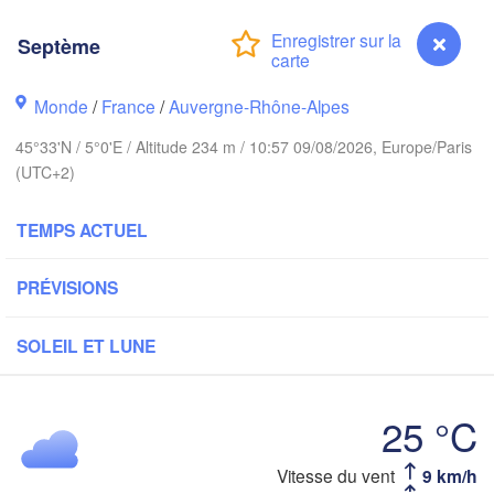
AL
Kasse
Septème
Bruxelles 

Köln
- Brussel
BELGIQUE
Monde
/
France
/
Auvergne-Rhône-Alpes
Frankfurt am Mai
45°33'N / 5°0'E / Altitude 234 m / 10:57 09/08/2026, Europe/Paris
(UTC+2)
Rouen
Reims
TEMPS ACTUEL
Paris
Stuttgart
PRÉVISIONS
Orléans
SOLEIL ET LUNE
Zürich
Dijon
SUISSE
FRANCE
25 °C
Genève
Limoges
Clermont-Ferrand
Vitesse du vent
9 km/h
Septème
Milano