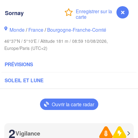
Norwich
Amsterdam
Hannov
Sornay
PAYS-BAS
Monde
/
France
/
Bourgogne-Franche-Comté
ALL
Kassel
Bruxelles 

46°37'N / 5°10'E / Altitude 181 m / 08:59 10/08/2026,
Köln
- Brussel
Europe/Paris (UTC+2)
BELGIQUE
Frankfurt am Main
PRÉVISIONS
Rouen
Reims
SOLEIL ET LUNE
Paris
Stuttgart
Ouvrir la carte radar
Orléans
Zürich
Dijon
2
SUISSE
Vigilance
Sornay
FRANCE