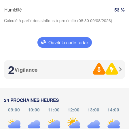
imoges
Clermont-Ferrand
Lyon
Milano
V
Humidité
53 %
Torino
Calculé à partir des stations à proximité (08:30 09/08/2026)
Genova
Nice
Ouvrir la carte radar
Toulouse
Montpellier
Marseille
Télécharger l'application
Perpignan
2
Températures
Vigilance
a
Barcelona
2 m au-dessus du sol
Sassari
je
ve
sa
di
lu
ma
me
24 PROCHAINES HEURES
06 aoû
07 aoû
08 aoû
09 aoû
10 aoû
11 aoû
12 aoû
09:00
10:00
11:00
12:00
13:00
14:00
Palma
04
05
06
07
08
09
10
Casteddu/Cagliari
:00
:00
:00
:00
:00
:00
:00