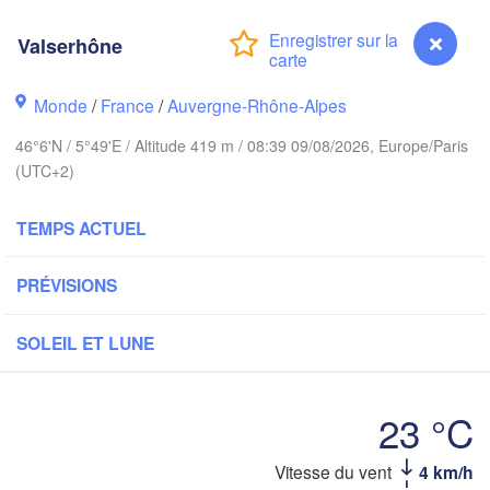
PAYS-BAS
Valserhône
ALLEMA
Kassel
Bruxelles 

Monde
/
France
/
Auvergne-Rhône-Alpes
Köln
- Brussel
BELGIQUE
46°6'N / 5°49'E / Altitude 419 m / 08:39 09/08/2026, Europe/Paris
(UTC+2)
Frankfurt am Main
N
TEMPS ACTUEL
ouen
Reims
Paris
Stuttgart
PRÉVISIONS
SOLEIL ET LUNE
Orléans
Zürich
Dijon
23 °C
SUISSE
FRANCE
A
Valserhône
Vitesse du vent
4 km/h