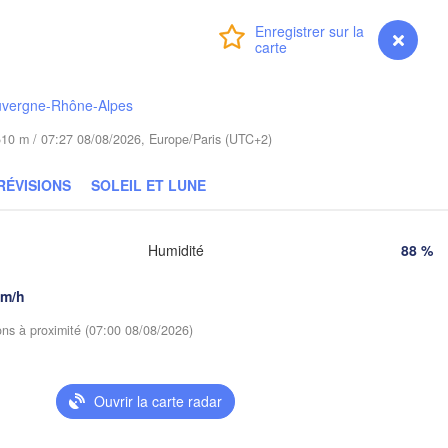
Bydgoszcz
(Baranav
Connexion
Premium
myVentusky
Prévisions
Poznań
Пінск
Брэст

Warszawa
(Pins
(Brest)
uvergne-Rhône-Alpes
Łódź
POLOGNE
e 510 m / 07:27 08/08/2026, Europe/Paris (UTC+2)
Lublin
Wrocław
Рівн
RÉVISIONS
SOLEIL ET LUNE
(Riv
Львів

Kraków
Rzeszów
(Lviv)
Humidité
88 %
Хм
(K
Brno
Івано-Франківськ

km/h
(Ivano-Frankivsk)
Košice
ions à proximité (07:00 08/08/2026)
Чернівці
SLOVAQUIE
(Cherniv
en
Ouvrir la carte radar
Debrecen
Budapest
HONGRIE