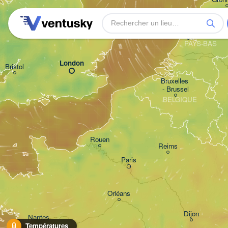
Norwich
Birmingham
Amsterdam
PAYS-BAS
London
Bristol
Bruxelles 

- Brussel
BELGIQUE
Rouen
Reims
Paris
Orléans
Dijon
Nantes
Températures