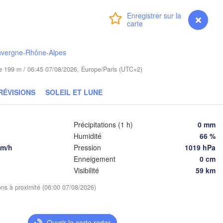
Poznań
Брэст

Warszawa
(
(Brest)
Connexion
Premium
myVentusky
Prévisions
óra
Łódź
POLOGNE
Lublin
Wrocław
uvergne-Rhône-Alpes
ude 199 m / 06:45 07/08/2026, Europe/Paris (UTC+2)
Львів

Kraków
Rzeszów
RÉVISIONS
SOLEIL ET LUNE
(Lviv)
IE
Brno
Івано-Франківськ
Précipitations (1 h)
0 mm
(Ivano-Frankivsk
Humidité
66 %
Košice
Чер
SLOVAQUIE
km/h
Pression
1019 hPa
(Che
Wien
Enneigement
0 cm
Visibilité
59 km
D
Debrecen
Budapest
ions à proximité (06:00 07/08/2026)
HONGRIE
Cluj-Napoca
Szeged
Ouvrir la carte radar