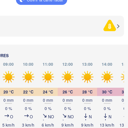
Pécs
greb
Sibiu
Braș
ROUMANI
Београд

(Beograd)
Banja Luka
Bu
BOSNIE-

Craiova
HERZÉGOVINE
SERBIE
Sarajevo
Плевен

Ниш

Split
(Pleven)
(Niš)
URES
София

(Sofia)
BULGARI
09:00
10:00
11:00
12:00
13:00
14:00
15:
Podgorica
Пловдив

Скопје

(Plovdiv)
(Skopje)
MACÉDOINE 

DU NORD
a
Tiranë
20 °C
22 °C
24 °C
26 °C
28 °C
30 °C
31 
ALBANIE
Θεσσαλονίκη

(Thessaloniki)
0 mm
0 mm
0 mm
0 mm
0 mm
0 mm
0 
0 %
0 %
0 %
0 %
0 %
0 %
0 
Λάρισα

(Larissa)
O
O
NO
NO
N
N
GRÈCE
5 km/h
3 km/h
6 km/h
9 km/h
9 km/h
13 km/h
13 k