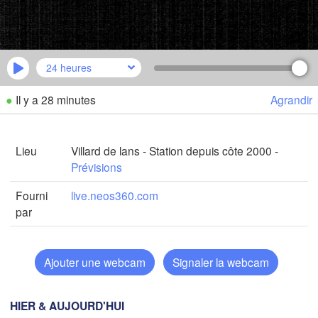
Genova
Nice
Toulouse
Montpellier
24 heures
Marseille
Perpignan
●
Il y a 28 minutes
Agrandir
Télécharger l'application
ida
Lieu
Villard de lans - Station depuis côte 2000 -
Barcelona
Températures
Prévisions
Sassari
Fourni
live.neos360.com
2 m au-dessus du sol
par
Palma
lu
ma
me
je
ve
sa
di
Casteddu/Cagliari
03 aoû
04 aoû
05 aoû
06 aoû
07 aoû
08 aoû
09 aoû
Ajouter une webcam
Signaler la webcam
22
23
00
01
02
03
04
:00
:00
:00
:00
:00
:00
:00
HIER & AUJOURD'HUI