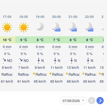
Santa Maria
Uruguaiana
Porto Alegr
17:00
18:00
19:00
20:00
21:00
22:00
23:
Bagé
Concordia
Fe
Pelotas
10 °C
9 °C
8 °C
7 °C
8 °C
8 °C
7 
0 mm
0 mm
0 mm
0 mm
0 mm
0 mm
0 
io
Gualeguaychú
0 %
0 %
0 %
0 %
0 %
0 %
0 
URUGUAY
NO
NO
N
N
N
N
9 km/h
7 km/h
9 km/h
11 km/h
13 km/h
11 km/h
13 k
B
Buenos Aires
Raffica:
Raffica:
Raffica:
Raffica:
Raffica:
Raffica:
Raf
61 km/h
61 km/h
65 km/h
65 km/h
68 km/h
65 km/h
65 k