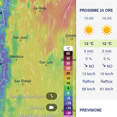
La Rioja
PROSSIME 24 ORE
ta
15:00
16:00
Córdoba
San Juan
Santa 
13 °C
12 °C
°C
0 mm
0 mm
50
Mendoza
Rosar
0 %
0 %
40
Río Cuarto
San Luis
ARGENTINA
30
go
NO
NO
25
20
13 km/h
10 km/h
15
San Rafael
Raffica:
Raffica:
10
5
58 km/h
61 km/h
0
Fronte meteorologico
−5
−10
Webcam
−15
PREVISIONE
Santa Rosa
−20
Animazione del vento: