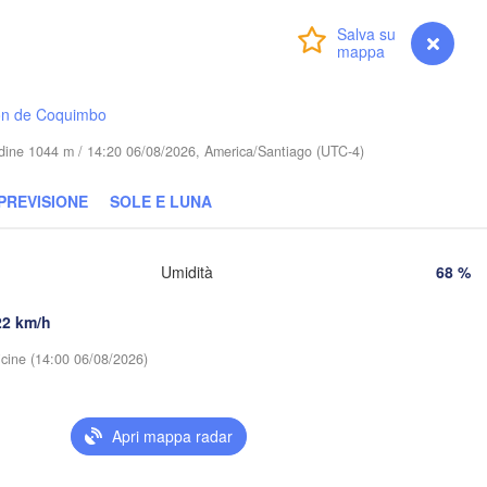
Campo Grande
Accedi
Premium
myVentusky
Previsione
Ara
ón de Coquimbo
Dourados
tudine 1044 m / 14:20 06/08/2026, America/Santiago (UTC-4)
PARAGUAY
Londrina
PREVISIONE
SOLE E LUNA
Umuarama
Umidità
68 %
Asunción
Guarapuava
Caaguazú
22 km/h
vicine (14:00 06/08/2026)
Posadas
Resistencia
Apri mappa radar
Passo Fundo