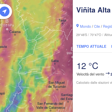
ique
Viñita Alta
B
Tarija
Mondo
/
Cile
/
Regi
Calama
29°48'S / 70°47'O / Alti
TEMPO ATTUALE
gasta
B
Salta
12 °C
Velocità del vento
San Miguel 

Calcolato dalle stazioni 
de Tucumán
apó
Santiago 

del Estero
San Fernando del 

Valle de Catamarca