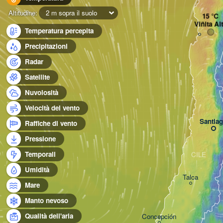
Altitudine:
2 m sopra il suolo
Viñita Al
Temperatura percepita
Precipitazioni
Radar
Satellite
Nuvolosità
Velocità del vento
Santia
Raffiche di vento
Pressione
Temporali
CILE
Umidità
Talca
Mare
Manto nevoso
Qualità dell'aria
Concepción