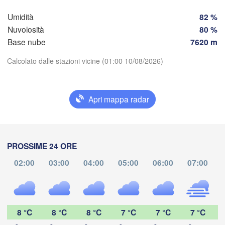
Umidità
82 %
Nuvolosità
80 %
San Juan
Base nube
7620 m
Calcolato dalle stazioni vicine (01:00 10/08/2026)
Mendoza
San L
Santiago
Scarica app
Apri mappa radar
Temperatura
San Rafael
CILE
Talca
PROSSIME 24 ORE
2 m sopra il suolo
02:00
03:00
04:00
05:00
06:00
07:00
ve
sa
do
lu
ma
me
gi
Concepción
07 ago
08 ago
09 ago
10 ago
11 ago
12 ago
13 ago
03
04
05
06
07
08
09
:00
:00
:00
:00
:00
:00
:00
8 °C
8 °C
8 °C
7 °C
7 °C
7 °C