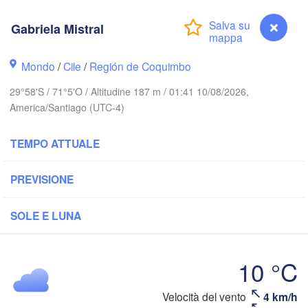
Gabriela Mistral
Calama
Mondo
/
Cile
/
Región de Coquimbo
Antofagasta
29°58'S / 71°5'O / Altitudine 187 m / 01:41 10/08/2026,
America/Santiago (UTC-4)
TEMPO ATTUALE
PREVISIONE
Copiapó
SOLE E LUNA
San Fe
Valle 
10 °C
La Rioja
Gabriela Mistral
Velocità del vento
4 km/h