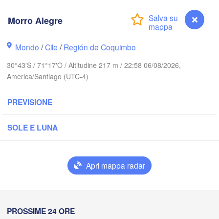
Calama
Morro Alegre
Antofagasta
Mondo
/
Cile
/
Región de Coquimbo
30°43'S / 71°17'O / Altitudine 217 m / 22:58 06/08/2026,
America/Santiago (UTC-4)
PREVISIONE
Copiapó
SOLE E LUNA
San F
Valle
Apri mappa radar
La Rioj
La Serena
Morro Alegre
PROSSIME 24 ORE