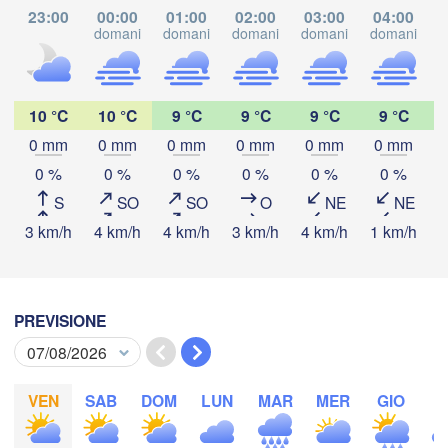
23:00
00:00
01:00
02:00
03:00
04:00
San Juan
domani
domani
domani
domani
domani
d
Mendoza
10 °C
10 °C
9 °C
9 °C
9 °C
9 °C
San
Santiago
0 mm
0 mm
0 mm
0 mm
0 mm
0 mm
Scarica app
0 %
0 %
0 %
0 %
0 %
0 %
San Rafael
CILE
S
SO
SO
O
NE
NE
Temperatura
3 km/h
4 km/h
4 km/h
3 km/h
4 km/h
1 km/h
4
Talca
2 m sopra il suolo
PREVISIONE
Concepción
ma
me
gi
ve
sa
do
lu
04 ago
05 ago
06 ago
07 ago
08 ago
09 ago
10 ago
VEN
SAB
DOM
LUN
MAR
MER
GIO
V
00
01
02
03
04
05
06
:00
:00
:00
:00
:00
:00
:00
Temuco
Neuquén