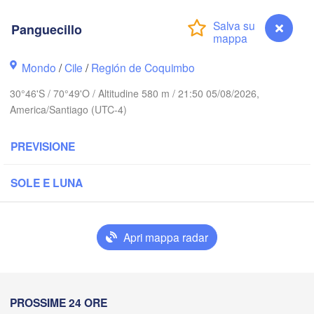
Calama
Panguecillo
Antofagasta
Mondo
/
Cile
/
Región de Coquimbo
30°46'S / 70°49'O / Altitudine 580 m / 21:50 05/08/2026,
America/Santiago (UTC-4)
PREVISIONE
Copiapó
SOLE E LUNA
San Fern
Valle de
Apri mappa radar
La Rioja
La Serena
Panguecillo
PROSSIME 24 ORE