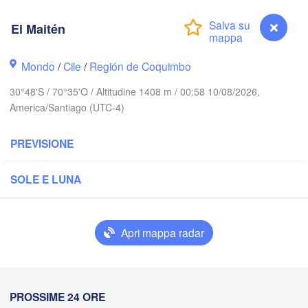
Calama
El Maitén
Antofagasta
Mondo
/
Cile
/
Región de Coquimbo
30°48'S / 70°35'O / Altitudine 1408 m / 00:58 10/08/2026,
America/Santiago (UTC-4)
PREVISIONE
Sa
de
Copiapó
SOLE E LUNA
San Ferna
Valle de 
Apri mappa radar
La Rioja
La Serena
El Maitén
PROSSIME 24 ORE