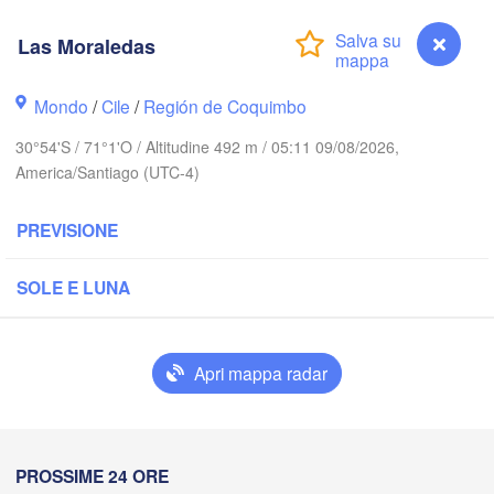
Calama
Las Moraledas
B
Mondo
/
Cile
/
Región de Coquimbo
30°54'S / 71°1'O / Altitudine 492 m / 05:11 09/08/2026,
America/Santiago (UTC-4)
PREVISIONE
Copiapó
SOLE E LUNA
San Fe
Valle d
Apri mappa radar
La Rioja
La Serena
Las Moraledas
PROSSIME 24 ORE