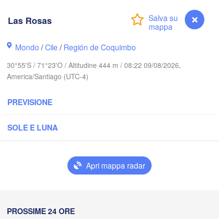
Calama
Las Rosas
Antofagasta
Mondo
/
Cile
/
Región de Coquimbo
30°55'S / 71°23'O / Altitudine 444 m / 08:22 09/08/2026,
America/Santiago (UTC-4)
PREVISIONE
Copiapó
SOLE E LUNA
San 
Vall
Apri mappa radar
La Rio
La Serena
Las Rosas
PROSSIME 24 ORE