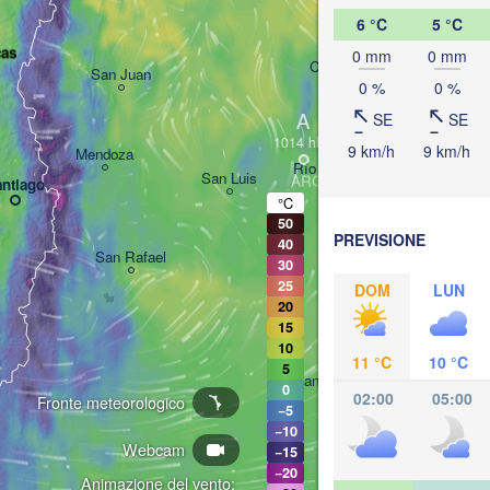
6 °C
5 °C
cas
0 mm
0 mm
Córdoba
San Juan
S
0 %
0 %
A
SE
SE
9 km/h
9 km/h
Mendoza
Río Cuarto
San Luis
ARGENTINA
ntiago
°C
50
PREVISIONE
40
San Rafael
30
25
DOM
LUN
20
15
10
11 °C
10 °C
5
Santa Rosa
0
02:00
05:00
Fronte meteorologico
−5
−10
Webcam
−15
−20
Animazione del vento: