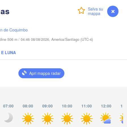
cas
Accedi
Premium
myVentusky
Previsione
Dourados
PARAGUAY
Lon
ón de Coquimbo
Umuarama
tudine 506 m / 04:46 08/08/2026, America/Santiago (UTC-4)
 E LUNA
Asunción
Guarap
Caaguazú
Apri mappa radar
Posadas
Resistencia
Passo Fundo
07:00
08:00
09:00
10:00
11:00
12:00
13:
Santa Maria
Uruguaiana
Porto