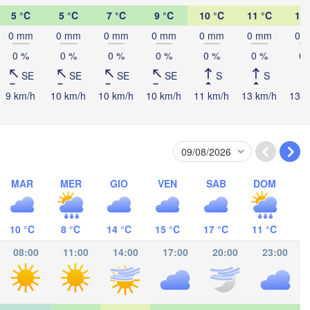
5 °C
5 °C
7 °C
9 °C
10 °C
11 °C
12 
0 mm
0 mm
0 mm
0 mm
0 mm
0 mm
0 
Bagé
Concordia
anta Fe
0 %
0 %
0 %
0 %
0 %
0 %
0 
Pelotas
SE
SE
SE
SE
S
S
9 km/h
10 km/h
10 km/h
10 km/h
11 km/h
13 km/h
13 k
Rosario
Gualeguaychú
URUGUAY
Buenos Aires
Montevideo
MAR
MER
GIO
VEN
SAB
DOM
10 °C
8 °C
14 °C
15 °C
17 °C
11 °C
08:00
11:00
14:00
17:00
20:00
23:00
Tandil
Mar del Plata