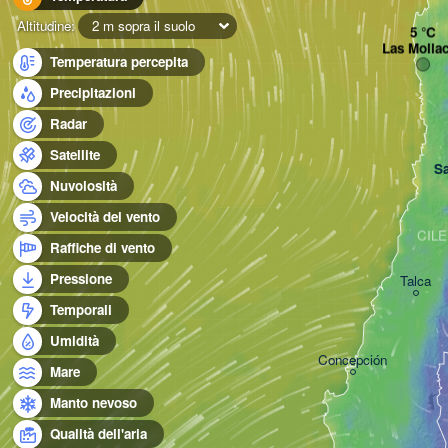
Altitudine:
2 m sopra il suolo
Las Molla
Temperatura percepita
Precipitazioni
Radar
Satellite
Sa
Nuvolosità
Velocità del vento
CILE
Raffiche di vento
Pressione
Talca
Temporali
Umidità
Concepción
Mare
Manto nevoso
Qualità dell'aria