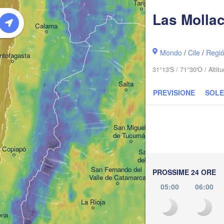
Tarija
Las Molla
Calama
Mondo
/
Cile
/
Regi
ntofagasta
31°13'S / 71°30'O / Alti
Salta
PREVISIONE
SOLE
San Miguel 

de Tucumán
Copiapó
Santiago 

del Estero
San Fernando del 

PROSSIME 24 ORE
Valle de Catamarca
05:00
06:00
La Rioja
ena