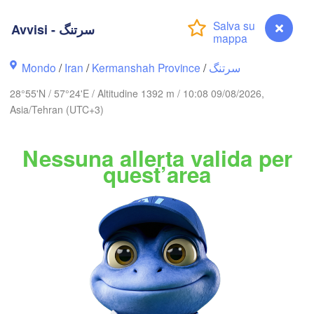
(Gorgan)
مشهد

(Mashhad)
Avvisi - سرتنگ
سمنان

(Semnan)
Mondo
/
Iran
/
Kermanshah Province
/
سرتنگ
هرات
28°55'N / 57°24'E / Altitudine 1392 m / 10:08 09/08/2026,
(Her
Asia/Tehran (UTC+3)
IRAN
بیرجند

Nessuna allerta valida per
(Birjand)
quest’area
یزد

(Yazd)
کرمان

(Kerman)
شی

زاهدان

سیرجان

iraz)
(Zahedan)
(Sirjan)
بم

(Bam)
Avvisi - سرتنگ
جهرم
