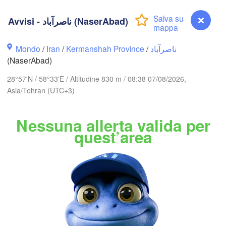
(Gorgan)
مشهد

(Mashhad)
Avvisi - ناصرآباد (NaserAbad)


an)
Mondo
/
Iran
/
Kermanshah Province
/
ناصرآباد
(NaserAbad)
هرات

(Herat)
28°57'N / 58°33'E / Altitudine 830 m / 08:38 07/08/2026,
N
Asia/Tehran (UTC+3)
بیرجند

(Birjand)
Nessuna allerta valida per
B
quest’area
یزد

(Yazd)
شش آوه

(Shesh Aba vil
کرمان

(Kerman)
زاهدان

سیرجان

(Zahedan)
(Sirjan)
A
Avvisi - ناصرآباد (NaserAbad)
ج
