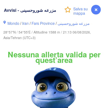
(Gorgan)
مشهد
قز

(Mash
vin)
Avvisi - مزرعه شوروحسینی
تهران

سمنان

(Tehran)
(Semnan)
Mondo
/
Iran
/
Fars Province
/
مزرعه شوروحسینی
28°57'N / 54°55'E / Altitudine 1588 m / 21:13 06/08/2026,
Asia/Tehran (UTC+3)
)
IRAN
بیرجند

Nessuna allerta valida per
اصفهان

(Birjand)
(Isfahan)
quest’area
یزد

(Yazd)
یاسوج

(Yasuj)
کرمان

(Kerman)
شیراز

سیرجان

(Shiraz)
(Sirjan)
بم

بوشهر

(Bam)
Avvisi - مزرعه شوروحسینی
(Bushehr)
جهرم
