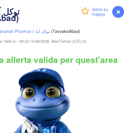
萨依巴格乡

(Saybagh)
Accedi
Premium
myVentusky
Previsione
Abad)
قندوز

Kunduz)
anshah Province
/
توکل آباد
(TavvakolAbad)
dine 1925 m / 09:24 10/08/2026, Asia/Tehran (UTC+3)
کابل

 allerta valida per quest’area
(Kabul)
پشاور‎

N
Srinagar
(Peshawar)
راولپنڈی

(Rawalpindi)
غوریوالہ

(Ghoriwala)
گوجرانوالہ

سرگودھا

(Gujranwala)
Barwala
ڈیرہ اسماعیل خان

(Sargodha)
لاہور

(Dera Ismail Khan)
(Lahore)
Ludhiana
PAKISTAN
ملتان

(Multan)