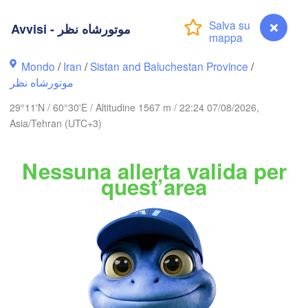
مشهد

Avvisi - موتورشاه نظر
(Mashhad)
Mondo
/
Iran
/
Sistan and Baluchestan Province
/
موتورشاه نظر
هرات

(Herat)
29°11'N / 60°30'E / Altitudine 1567 m / 22:24 07/08/2026,
A
Asia/Tehran (UTC+3)
بیرجند

Nessuna allerta valida per
(Birjand)
quest’area
B
ر
(Ka
کرمان

(Kerman)
سیر

rjan)
بم

Avvisi - موتورشاه نظر
(Bam)