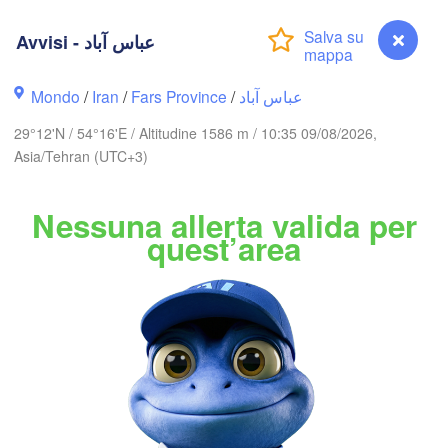
گرگان

(Gorgan)
قزوین

Avvisi - عباس آباد
(M
(Qazvin)
تهران

سمنان

(Tehran)
(Semnan)
Mondo
/
Iran
/
Fars Province
/
عباس آباد
29°12'N / 54°16'E / Altitudine 1586 m / 10:35 09/08/2026,
اراک

Asia/Tehran (UTC+3)
(Arak)
IRAN
Nessuna allerta valida per
جند
اصفهان

quest’area
(Bir
(Isfahan)
A
یزد

(Yazd)
یاسوج

(Yasuj)
کرمان

(Kerman)
شیراز

سیرجان

(Shiraz)
(Sirjan)
بم

Avvisi - عباس آباد
بوشهر

(Bam)