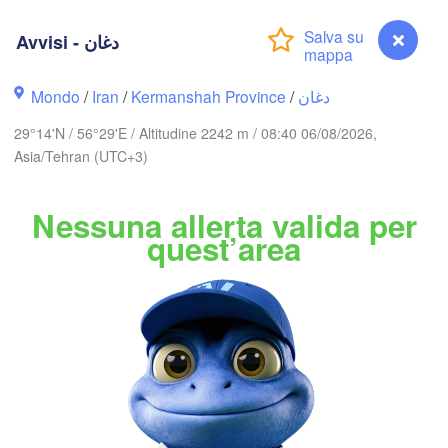
گرگان

(Gorgan)
مشهد

Avvisi - دغان
(Mashhad)


سمنان

an)
(Semnan)
Mondo
/
Iran
/
Kermanshah Province
/
دغان
29°14'N / 56°29'E / Altitudine 2242 m / 08:40 06/08/2026,
Asia/Tehran (UTC+3)
IRAN
Nessuna allerta valida per
بیرجند

اصف

quest’area
(Birjand)
fahan)
یزد

A
(Yazd)
یا

suj)
کرمان

(Kerman)
شیراز

زاهدان

(Shiraz)
(Zaheda
بم

Avvisi - دغان
A
(Bam)