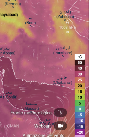
(Kerman)
زاهدان

- خیرآباد (Khayrabad)
(Zahedan)
بم

A
(Bam)
ایرانشهر

بندر

(Iranshahr)
r Abbas)
°C
50
تربت

40
(Turbat)
30
چابهار

25
(Chabahar)


20
TI
15
صحار

(As Sohār)
10
مسقط

5
(Muscat)
0
Fronte meteorologico
−5
صور

−10
(Şūr, Sur)
Webcam
OMAN
−15
−20
Animazione del vento: