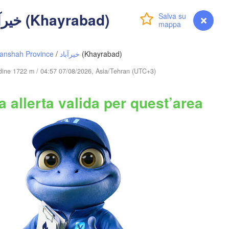
(Dushanbe)
TAGIKISTAN
Avvisi - خیرآباد (Khayrabad)
Accedi
Premium
myVentusky
Previsione
B
قندوز

مزار شريف

anshah Province
/
خیرآباد
(Khayrabad)
(Mazar i sharif)
(Kunduz)
tudine 1722 m / 04:57 07/08/2026, Asia/Tehran (UTC+3)
 allerta valida per quest’area
کابل

(Kabul)
پشاور‎

AFGHANISTAN
Srinagar
(Peshawar)
راولپنڈی

(Rawalpindi)
غوریوالہ

(Ghoriwala)
گوجرانوالہ

سرگودھا

(Gujranwala)
ڈیرہ اسماعیل خان

(Sargodha)
لاہور



(Dera Ismail Khan)
ar)
(Lahore)
Ludh
PAKISTAN
ملتان
