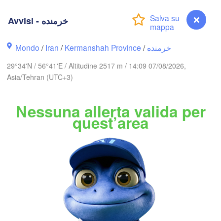
گرگان

(Gorgan)
Avvisi - خرمنده
مشهد

(Mashhad)
سمنان

Mondo
/
Iran
/
Kermanshah Province
/
خرمنده
n)
(Semnan)
29°34'N / 56°41'E / Altitudine 2517 m / 14:09 07/08/2026,
Asia/Tehran (UTC+3)
IRAN
Nessuna allerta valida per
quest’area
بیرجند

اص

(Birjand)
han)
یزد

(Yazd)
(S


uj)
کرمان

(Kerman)
شیراز

زاهدان

سیرجان

Avvisi - خرمنده
(Shiraz)
(Zahedan)
(Sirjan)
بم
