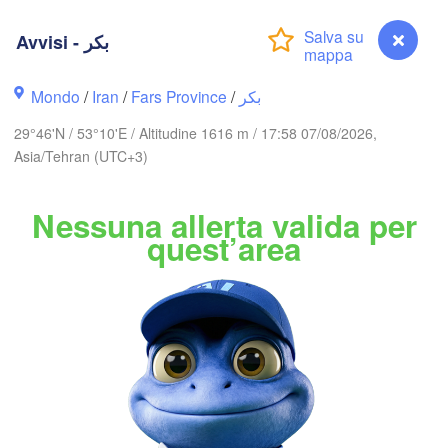
گرگان

زنجا

Avvisi - بکر
(Gorgan)
anjan)
قزوین

(Qazvin)
تهران

Mondo
/
Iran
/
Fars Province
/
بکر
سمنان

(Tehran)
(Semnan)
29°46'N / 53°10'E / Altitudine 1616 m / 17:58 07/08/2026,
همدا

Asia/Tehran (UTC+3)
medan)
اراک

(Arak)
IRAN
Nessuna allerta valida per
quest’area
اصفهان

دزف

(Isfahan)
zful)
یزد

(Yazd)
یاسوج



(Yasuj)
کرمان

ah)
(Kerman)
Avvisi - بکر
سیرجان
