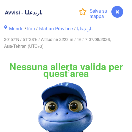
اردبیل

(Ardabil)
)
Avvisi - بارندعلیا
گرگان

Mondo
/
Iran
/
Isfahan Province
/
بارندعلیا
زنجان

(Gorgan)
(Zanjan)
قزوین

30°57'N / 51°38'E / Altitudine 2223 m / 16:17 07/08/2026,
(Qazvin)
تهران

Asia/Tehran (UTC+3)
سمنان

(Tehran)
(Semnan)
همدان

Nessuna allerta valida per
(Hamedan)
کرمانش

quest’area
اراک

rmanshah)
(Arak)
IRAN
اصفهان

دزفول

(Isfahan)
B
(Dezful)
یزد

(Yazd)


ah)
Avvisi - بارندعلیا
البصرة
