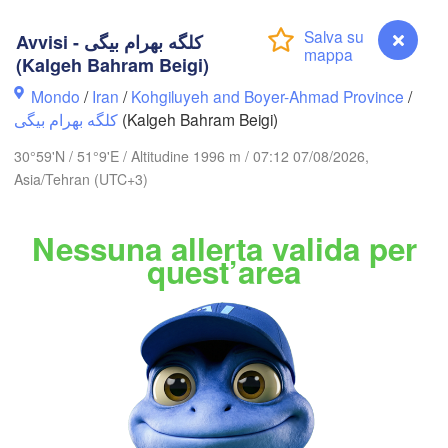
اردبیل

(Ardabil)
A
Avvisi - کلگه بهرام بیگی
(Kalgeh Bahram Beigi)
Mondo
/
Iran
/
Kohgiluyeh and Boyer-Ahmad Province
گرگان

/
زنجان

(Gorgan)
کلگه بهرام بیگی
(Kalgeh Bahram Beigi)
(Zanjan)
قزوین

(Qazvin)
30°59'N / 51°9'E / Altitudine 1996 m / 07:12 07/08/2026,
تهران

سمنان

(Tehran)
Asia/Tehran (UTC+3)
ya)
(Semnan)
همدان

(Hamedan)
Nessuna allerta valida per
کرمانشاه

اراک

Kermanshah)
quest’area
(Arak)
IRAN
B
اصفهان

دزفول

(Isfahan)
(Dezful)
یزد

(Yazd)
النا

Avvisi - کلگه بهرام بیگی (Kalgeh Bahram Beigi)
riyah)
البصرة
