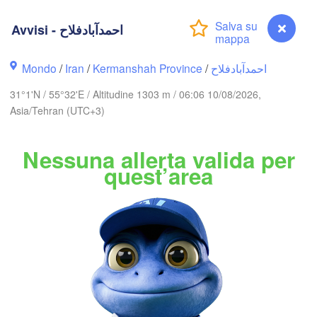
TURKMENIST
Avvisi - احمدآبادفلاح
Aşgabat
Mondo
/
Iran
/
Kermanshah Province
/
احمدآبادفلاح
گرگان

A
(Gorgan)
31°1'N / 55°32'E / Altitudine 1303 m / 06:06 10/08/2026,
Asia/Tehran (UTC+3)
تهران

سمنان

(Tehran)
(Semnan)
Nessuna allerta valida per
quest’area
IRAN
A
بیرجند

اصفهان

(Birjand)
(Isfahan)
A
یزد

(Yazd)
Avvisi - احمدآبادفلاح
یاسوج
