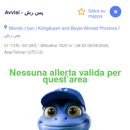
اردبیل

تبریز

Avvisi - پس رش
(Ardabil)
(Tabriz)
Mondo
/
Iran
/
Kohgiluyeh and Boyer-Ahmad Province
/
گرگان

زنجان

پس رش
(Gorgan)
(Zanjan)
قزوین

(Qazvin)
31°13'N / 50°28'E / Altitudine 1620 m / 08:50 08/08/2026,
تهران

سمنان

سل

Asia/Tehran (UTC+3)
(Tehran)
imaniya)
(Semnan)
همدان

Nessuna allerta valida per
(Hamedan)
کرمانشاه

quest’area
اراک

(Kermanshah)
(Arak)
IRAN
اصفهان

دزفول

(Isfahan)
(Dezful)
B
یزد

(Yazd)
الناصرية

Avvisi - پس رش
(Nasiriyah)
یاسوج
