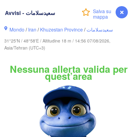
اردبیل

Avvisi - سعیدسلامات
تبریز

(Ardabil)
(Tabriz)
Mondo
/
Iran
/
Khuzestan Province
/
سعیدسلامات
زنجان

31°25'N / 48°58'E / Altitudine 18 m / 14:56 07/08/2026,
(Zanjan)
قزوین

ھە

Asia/Tehran (UTC+3)
(Qazvin)
bil)
تهران

سمنان

سلێمانی

(Tehran)
(Al Sulaimaniya)
(Semna
Nessuna allerta valida per
همدان

quest’area
(Hamedan)
کرمانشاه

اراک

(Kermanshah)
(Arak)
IRAN
بغداد

aghdad)
اصفهان

دزفول

(Isfahan)
(Dezful)
النج

B
-Najaf)
Avvisi - سعیدسلامات
الناصرية
