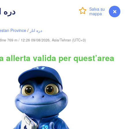
(Khujand
 - دره انار
Accedi
Premium
myVentusky
Previsione
Samarqand
Türkmenabat
Qarshi
Душанбе

AN
(Dushanbe)
estan Province
/
دره انار
TAGIK
tudine 769 m / 12:26 09/08/2026, Asia/Tehran (UTC+3)
Mary
 allerta valida per quest’area
قندوز

مزار شريف

(Mazar i sharif)
(Kunduz)
کابل

هرات

(Kabul)
(Herat)
AFGHANISTAN
(
B