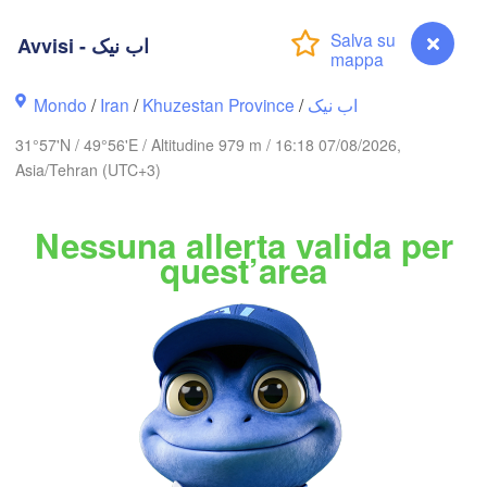
Balkanab
B
Avvisi - اب نیک
اردبیل

تبریز

(Ardabil)
(Tabriz)
Mondo
/
Iran
/
Khuzestan Province
/
اب نیک
31°57'N / 49°56'E / Altitudine 979 m / 16:18 07/08/2026,
گرگان

زنجان

Asia/Tehran (UTC+3)
(Gorga
(Zanjan)
قزوین

(Qazvin)
تهران

Nessuna allerta valida per
سمنان

سلێمان

(Tehran)
ulaimaniya)
(Semnan)
quest’area
همدان

(Hamedan)
کرمانشاه

اراک

(Kermanshah)
(Arak)
IRAN
اصفهان

دزفول

(Isfahan)
B
(Dezful)
یزد

Avvisi - اب نیک
(Yazd)