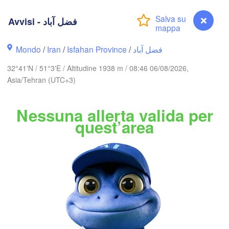
AZERBAIGIAN
Avvisi - فضل آباد
Balkanabat
Mondo
/
Iran
/
Isfahan Province
/
فضل آباد
اردبیل

تبری

(Ardabil)
abriz)
32°41'N / 51°3'E / Altitudine 1938 m / 08:46 06/08/2026,
Asia/Tehran (UTC+3)
گرگان

زنجان

(Gorgan)
Nessuna allerta valida per
(Zanjan)
قزوین

(Qazvin)
quest’area
تهران

سمنان

(Tehran)
iya)
(Semnan)
همدان

(Hamedan)
کرمانشاه

اراک

(Kermanshah)
(Arak)
IRAN
Avvisi - فضل آباد
دزفول
