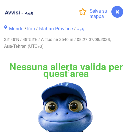
Bakı
n)
NIA
AZERBAIGIAN
Avvisi - همه
Balkana
Mondo
/
Iran
/
Isfahan Province
/
همه
اردبیل

تبریز

(Ardabil)
32°49'N / 49°52'E / Altitudine 2540 m / 08:27 07/08/2026,
(Tabriz)
Asia/Tehran (UTC+3)
A
گرگان
زنجان

(Gorga
Nessuna allerta valida per
(Zanjan)
قزوین

quest’area
(Qazvin)
تهران

سمنان

سلێمانی

(Tehran)
Sulaimaniya)
(Semnan)
همدان

(Hamedan)
کرمانشاه

اراک

(Kermanshah)
(Arak)
IRAN
d)
اصفهان

Avvisi - همه
دزفول

(Isfahan)