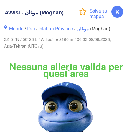
Bakı
AZERBAIGIAN
Avvisi - موغان (Moghan)
Balkanabat
Mondo
/
Iran
/
Isfahan Province
/
موغان
(Moghan)
اردبیل

تبریز

(Ardabil)
32°51'N / 50°23'E / Altitudine 2160 m / 06:33 09/08/2026,
(Tabriz)
B
Asia/Tehran (UTC+3)
گرگان

زنجان

Nessuna allerta valida per
(Gorgan)
(Zanjan)
قزوین

quest’area
(Qazvin)
تهران

سمنان

سلێ

(Tehran)
imaniya)
(Semnan)
همدان

(Hamedan)
کرمانشاه

اراک

(Kermanshah)
(Arak)
IRAN
اصفهان

Avvisi - موغان (Moghan)
دزفول

(Isfahan)