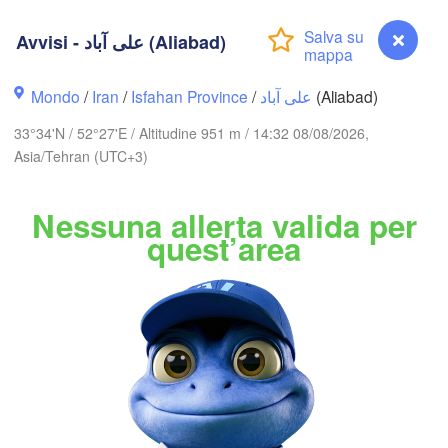
Avvisi - علی آباد (Aliabad)
Bakı
AIGIAN
Mondo
/
Iran
/
Isfahan Province
/
علی آباد
(Aliabad)
Balkanabat
33°34'N / 52°27'E / Altitudine 951 m / 14:32 08/08/2026,
اردبیل

Asia/Tehran (UTC+3)
(Ardabil)
Nessuna allerta valida per
گرگان

quest’area
زنجان

(Gorgan)
(Zanjan)
قزوین

(Qazvin)
تهران

سمنان

(Tehran)
(Semnan)
همدان

(Hamedan)


اراک

hah)
(Arak)
IRAN
Avvisi - علی آباد (Aliabad)