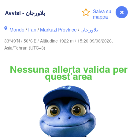
Avvisi - بلاورجان
Gəncə
Bakı
AZERBAIGIAN
Mondo
/
Iran
/
Markazi Province
/
بلاورجان
Balkanaba
33°49'N / 50°6'E / Altitudine 1922 m / 15:20 09/08/2026,
Asia/Tehran (UTC+3)
اردبیل

تبریز

(Ardabil)
(Tabriz)
Nessuna allerta valida per
quest’area
گرگان

زنجان

(Gorgan
(Zanjan)
قزوین

(Qazvin)
تهران

سمنان

سلێما

(Tehran)
laimaniya)
(Semnan)
همدان

(Hamedan)
کرمانشاه

(Kermanshah)
IRAN
Avvisi - بلاورجان