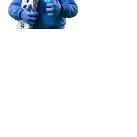
کابل

(Kabul)
پشاور‎

Srinagar
(Peshawar)
راولپنڈی

(Rawalpindi)
غوریوالہ

(Ghoriwala)
گوجرانوالہ

سرگودھا

(Gujranwala)
Barwala
ڈیرہ اسماعیل خان

(Sargodha)
لاہور

(Dera Ismail Khan)
(Lahore)
Ludhiana
PAKISTAN
ملتان

(Multan)
Kurukshetra
Sri Ganganagar
رحیم یار خان

Delhi
(Rahim Yar Khan)
Bikaner
سک

kkur)
Agra
Jaipur