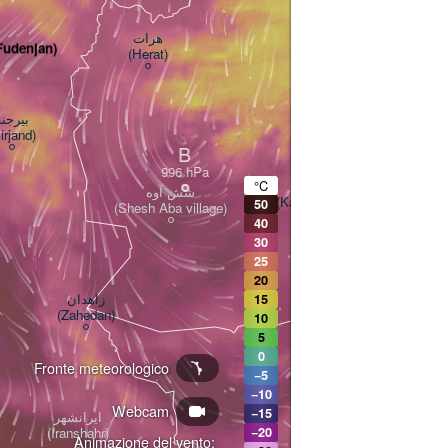
هرات

i - فودنجان (Fudenjan)
(Herat)
AFGHANISTAN
بیرجن

irjand)
B
°C
کندهار

شش آوه

(Kandahar)
50
(Shesh Aba village)
40
30
25
کوئٹہ

(Quetta)
20
زاهدان

15
(Zahedan)
10
5
B
0
Fronte meteorologico
−5
خضدار

ھر
−10
(Khuzdar)
(Su
Webcam
−15
ایرانشهر

(Iranshahr)
−20
Animazione del vento: