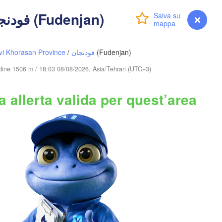
(Taraz)
(Bishkek)
Avvisi - فودنجان (Fudenjan)
Accedi
Premium
myVentusky
Previsione
Toshkent
KIRGHIZISTAN
vi Khorasan Province
/
فودنجان
(Fudenjan)
Namangan
tudine 1506 m / 18:03 08/08/2026, Asia/Tehran (UTC+3)
Хуҷанд

(Khujand)
 allerta valida per quest’area
喀什市

(Kashgar)
нбе

anbe)
TAGIKISTAN
萨依巴格乡

(Saybagh)
قند

nduz)