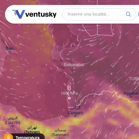
Bakı
Balkanabat
TUR
B
Aşgabat
گرگان

(Gorgan)
قزوین

(Qazvin)
تهران

سمنان

(Tehran)
(Semnan)
Temperatura