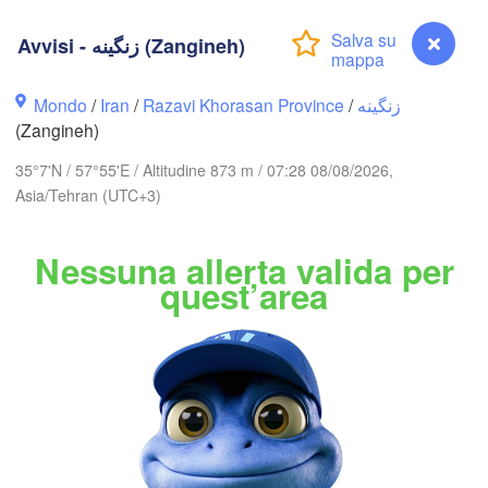
Nókis
Avvisi - زنگینه (Zangineh)
Mondo
/
Iran
/
Razavi Khorasan Province
/
زنگینه
(Zangineh)
35°7'N / 57°55'E / Altitudine 873 m / 07:28 08/08/2026,
Asia/Tehran (UTC+3)
Balkanabat
T
TURKMENISTAN
Nessuna allerta valida per
quest’area
Aşgabat
Mary
گرگان

(Gorgan)
مشهد

(Mashhad)
سمنان

Semnan)
Avvisi - زنگینه (Zangineh)